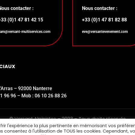
Nous contacter :
Nous contacter :
+33 (0)1 47 81 42 15
+33 (0)1 47 81 82 88
sam@versant-multiservices.com
eve@versantevenement.com
OCIAUX
d’Arras – 92000 Nanterre
81 96 96 – Mob : 06 10 26 88 26
© Versant Alpinistes – 2023 – Tous droits réservés
frir l'expérience la plus pertinente en mémorisant vos préfére
Mentions légales
•
Politique de confidentialité
ous consentez à l'utilisation de TOUS les cookies. Cependant, v