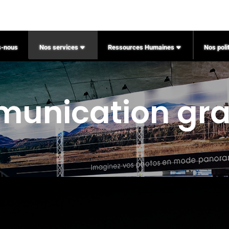
-nous
Nos services
Ressources Humaines
Nos poli
munication gra