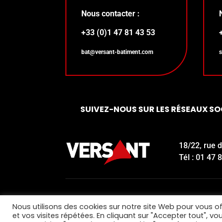
Nous contacter :
+33 (0)1 47 81 43 53
bat@versant-batiment.com
SUIVEZ-NOUS SUR LES RÉSEAUX S
18/22, rue 
Tél : 01 47 
Nous utilisons des cookies sur notre site Web pour vous of
et vos visites répétées. En cliquant sur "Accepter tout", v