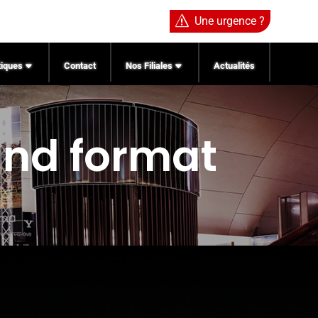
s
Une urgence ?
tiques
Contact
Nos Filiales
Actualités
nd format